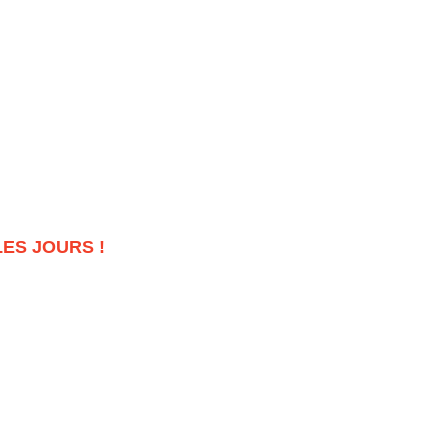
FAMILLE
PARENTS
LES JOURS !
ÉS !
e est là pour vous accompagner à chaque étape.
nité épanouie et bienveillante. Rejoignez-nous dans