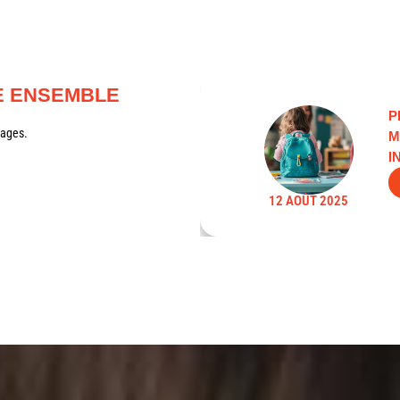
E ENSEMBLE
P
sages.
M
I
12 AOÛT 2025