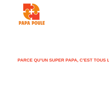
ACTU
BÉBÉ
ENFANT
PARCE QU’UN SUPER PAPA, C’EST TOUS 
LA COMMUNAUTÉ
DES PAPAS ENGAG
Parce qu’être papa, c’est une aventure unique, Papa Poul
Conseils, astuces et partages d’expérience pour une pater