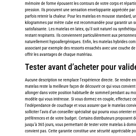
mémoire de forme épousent les contours de votre corps et réparti
pression. Ils procurent une sensation enveloppante appréciée pa
parfois retenir la chaleur. Pour les matelas en mousse standard, 
kilogrammes par mètre cube est recommandée pour garantir un so
satisfaisante. Les matelas en latex, qu’il soit naturel ou synthétiqu
restant respirants. Ils conviennent particulièrement aux personnes
naturellement hypoallergéniques. Enfin, les matelas hybrides com
associant par exemple des ressorts ensachés avec une couche d
offrir les avantages de chaque matériau.
Tester avant d’acheter pour valid
Aucune description ne remplace l’expérience directe. Se rendre en
matelas reste la meilleure façon de découvrir ce qui vous convien
allonger dans votre position habituelle de sommeil pendant au mo
modèle qui vous intéresse. Si vous dormez en couple, effectuez ce
l’indépendance de couchage et vous assurer que le matelas convie
solliciter l’avis d’un conseiller spécialisé qui pourra vous orienter
préférences et de votre budget. Certains distributeurs proposent d
jusqu’à 365 jours, vous permettant de tester votre matelas à domici
convient pas. Cette garantie constitue une sécurité appréciable po