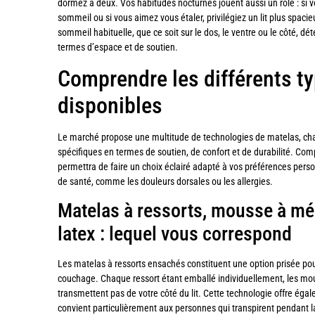
dormez à deux. Vos habitudes nocturnes jouent aussi un rôle : si
sommeil ou si vous aimez vous étaler, privilégiez un lit plus spaci
sommeil habituelle, que ce soit sur le dos, le ventre ou le côté, 
termes d’espace et de soutien.
Comprendre les différents t
disponibles
Le marché propose une multitude de technologies de matelas, cha
spécifiques en termes de soutien, de confort et de durabilité. Co
permettra de faire un choix éclairé adapté à vos préférences pers
de santé, comme les douleurs dorsales ou les allergies.
Matelas à ressorts, mousse à m
latex : lequel vous correspond
Les matelas à ressorts ensachés constituent une option prisée po
couchage. Chaque ressort étant emballé individuellement, les mo
transmettent pas de votre côté du lit. Cette technologie offre égal
convient particulièrement aux personnes qui transpirent pendant 