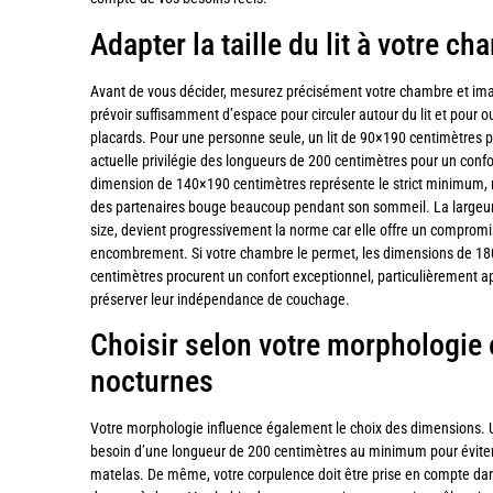
Adapter la taille du lit à votre c
Avant de vous décider, mesurez précisément votre chambre et imag
prévoir suffisamment d’espace pour circuler autour du lit et pour o
placards. Pour une personne seule, un lit de 90×190 centimètres p
actuelle privilégie des longueurs de 200 centimètres pour un confo
dimension de 140×190 centimètres représente le strict minimum, mai
des partenaires bouge beaucoup pendant son sommeil. La largeu
size, devient progressivement la norme car elle offre un compromi
encombrement. Si votre chambre le permet, les dimensions de 
centimètres procurent un confort exceptionnel, particulièrement ap
préserver leur indépendance de couchage.
Choisir selon votre morphologie 
nocturnes
Votre morphologie influence également le choix des dimensions. 
besoin d’une longueur de 200 centimètres au minimum pour évite
matelas. De même, votre corpulence doit être prise en compte dans 