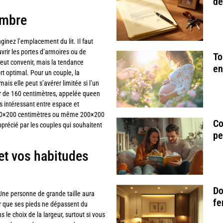
de
hambre
inez l’emplacement du lit. Il faut
uvrir les portes d’armoires ou de
To
eut convenir, mais la tendance
en
rt optimal. Pour un couple, la
s elle peut s’avérer limitée si l’un
r de 160 centimètres, appelée queen
s intéressant entre espace et
180×200 centimètres ou même 200×200
Co
précié par les couples qui souhaitent
pe
et vos habitudes
Do
Une personne de grande taille aura
fe
r que ses pieds ne dépassent du
le choix de la largeur, surtout si vous