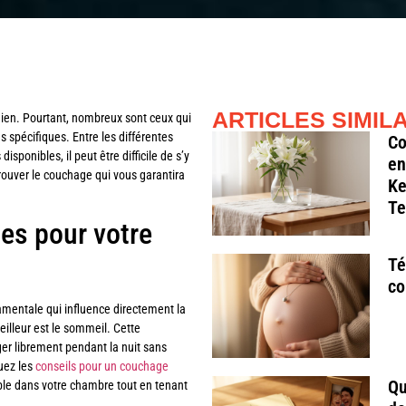
ARTICLES SIMIL
idien. Pourtant, nombreux sont ceux qui
s spécifiques. Entre les différentes
Co
sponibles, il peut être difficile de s’y
en
rouver le couchage qui vous garantira
Ke
Te
es pour votre
Té
co
amentale qui influence directement la
meilleur est le sommeil. Cette
ger librement pendant la nuit sans
quez les
conseils pour un couchage
Qu
ible dans votre chambre tout en tenant