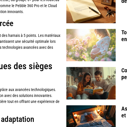
de
 comme le Pebble 360 Pro et le Cloud
ation innovants.
orcée
To
t des harnais à 5 points. Les matériaux
en
antissent une sécurité optimale lors
s technologies avancées avec des
ues des sièges
Co
pe
grâce aux avancées technologiques.
on avec des solutions innovantes.
utière tout en offrant une expérience de
As
et
r adaptation