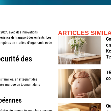
ARTICLES SIMIL
 2024, avec des innovations
périence de transport des enfants. Les
Co
repères en matière d'ergonomie et de
en
Ke
Te
curité des
Té
co
 familles, en intégrant des
année marque un tournant dans
opéennes
Qu
récise, du groupe 0+ pour les nouveau-