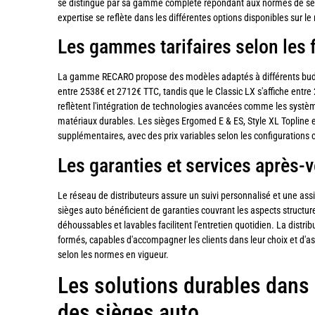
se distingue par sa gamme complète répondant aux normes de sécuri
expertise se reflète dans les différentes options disponibles sur l
Les gammes tarifaires selon les 
La gamme RECARO propose des modèles adaptés à différents budge
entre 2538€ et 2712€ TTC, tandis que le Classic LX s'affiche entre
reflètent l'intégration de technologies avancées comme les systè
matériaux durables. Les sièges Ergomed E & ES, Style XL Topline et
supplémentaires, avec des prix variables selon les configurations 
Les garanties et services après-
Le réseau de distributeurs assure un suivi personnalisé et une as
sièges auto bénéficient de garanties couvrant les aspects structur
déhoussables et lavables facilitent l'entretien quotidien. La distri
formés, capables d'accompagner les clients dans leur choix et d'as
selon les normes en vigueur.
Les solutions durables dans 
des sièges auto